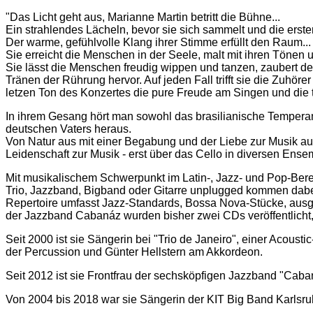
"Das Licht geht aus, Marianne Martin betritt die Bühne...
Ein strahlendes Lächeln, bevor sie sich sammelt und die erste
Der warme, gefühlvolle Klang ihrer Stimme erfüllt den Raum...
Sie erreicht die Menschen in der Seele, malt mit ihren Tönen 
Sie lässt die Menschen freudig wippen und tanzen, zaubert d
Tränen der Rührung hervor. Auf jeden Fall trifft sie die Zuhör
letzen Ton des Konzertes die pure Freude am Singen und die 
In ihrem Gesang hört man sowohl das brasilianische Temperamen
deutschen Vaters heraus.
Von Natur aus mit einer Begabung und der Liebe zur Musik aus
Leidenschaft zur Musik - erst über das Cello in diversen En
Mit musikalischem Schwerpunkt im Latin-, Jazz- und Pop-Bereic
Trio, Jazzband, Bigband oder Gitarre unplugged kommen dabe
Repertoire umfasst Jazz-Standards, Bossa Nova-Stücke, ausg
der Jazzband Cabanáz wurden bisher zwei CDs veröffentlicht,
Seit 2000 ist sie Sängerin bei "Trio de Janeiro", einer Acous
der Percussion und Günter Hellstern am Akkordeon.
Seit 2012 ist sie Frontfrau der sechsköpfigen Jazzband "Caba
Von 2004 bis 2018 war sie Sängerin der KIT Big Band Karlsruh