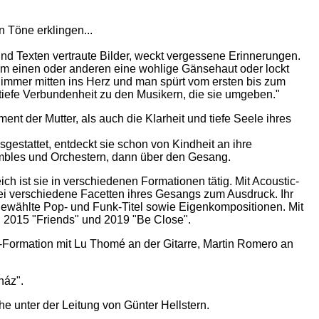
n Töne erklingen...
und Texten vertraute Bilder, weckt vergessene Erinnerungen.
em einen oder anderen eine wohlige Gänsehaut oder lockt
er immer mitten ins Herz und man spürt vom ersten bis zum
tiefe Verbundenheit zu den Musikern, die sie umgeben."
t der Mutter, als auch die Klarheit und tiefe Seele ihres
gestattet, entdeckt sie schon von Kindheit an ihre
sembles und Orchestern, dann über den Gesang.
h ist sie in verschiedenen Formationen tätig. Mit Acoustic-
i verschiedene Facetten ihres Gesangs zum Ausdruck. Ihr
ewählte Pop- und Funk-Titel sowie Eigenkompositionen. Mit
 2015 "Friends" und 2019 "Be Close".
tic-Formation mit Lu Thomé an der Gitarre, Martin Romero an
náz".
e unter der Leitung von Günter Hellstern.