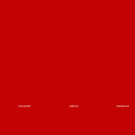
konzerte
videos
marianne