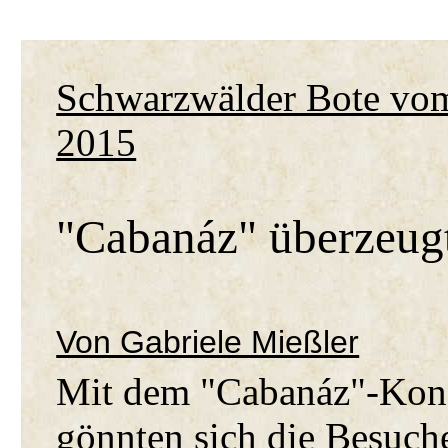
Schwarzwälder Bote vom
2015
"Cabanáz" überzeugt 
Von Gabriele Mießler
Mit dem "Cabanáz"-Konz
gönnten sich die Besuch