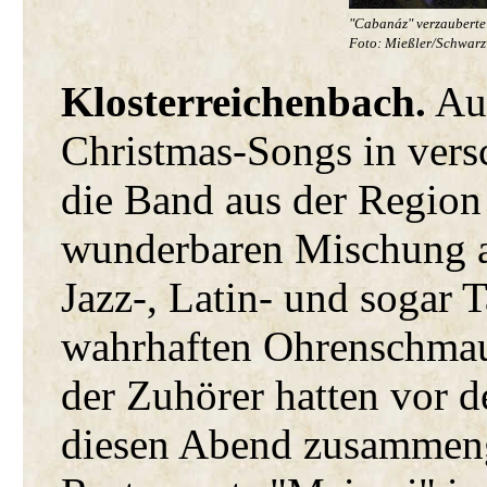
"Cabanáz" verzauberte 
Foto: Mießler/Schwarz
Klosterreichenbach.
Aus
Christmas-Songs in versc
die Band aus der Region 
wunderbaren Mischung a
Jazz-, Latin- und sogar
wahrhaften Ohrenschmau
der Zuhörer hatten vor d
diesen Abend zusammeng