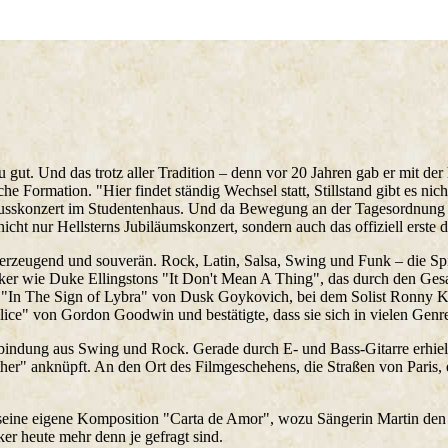
ut. Und das trotz aller Tradition – denn vor 20 Jahren gab er mit der
he Formation. "Hier findet ständig Wechsel statt, Stillstand gibt es nic
hlusskonzert im Studentenhaus. Und da Bewegung an der Tagesordnung
ht nur Hellsterns Jubiläumskonzert, sondern auch das offiziell erste
erzeugend und souverän. Rock, Latin, Salsa, Swing und Funk – die Sp
ker wie Duke Ellingstons "It Don't Mean A Thing", das durch den Ge
de "In The Sign of Lybra" von Dusk Goykovich, bei dem Solist Ronny 
lice" von Gordon Goodwin und bestätigte, dass sie sich in vielen Genre
bindung aus Swing und Rock. Gerade durch E- und Bass-Gitarre erhiel
her" anknüpft. An den Ort des Filmgeschehens, die Straßen von Paris, 
ne eigene Komposition "Carta de Amor", wozu Sängerin Martin den Te
er heute mehr denn je gefragt sind.