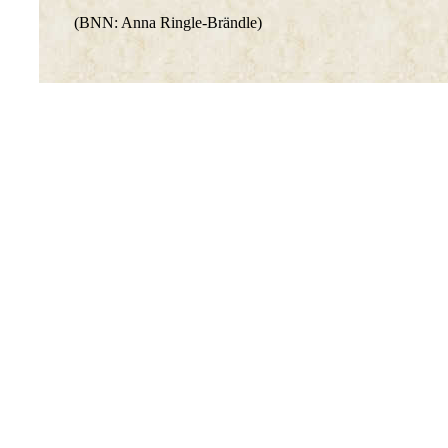
(BNN: Anna Ringle-Brändle)