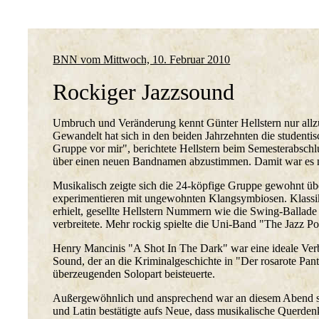
BNN vom Mittwoch, 10. Februar 2010
Rockiger Jazzsound
Umbruch und Veränderung kennt Günter Hellstern nur allzu g
Gewandelt hat sich in den beiden Jahrzehnten die studentisc
Gruppe vor mir", berichtete Hellstern beim Semesterabsc
über einen neuen Bandnamen abzustimmen. Damit war es nic
Musikalisch zeigte sich die 24-köpfige Gruppe gewohnt üb
experimentieren mit ungewohnten Klangsymbiosen. Klassi
erhielt, gesellte Hellstern Nummern wie die Swing-Balla
verbreitete. Mehr rockig spielte die Uni-Band "The Jazz Po
Henry Mancinis "A Shot In The Dark" war eine ideale Ver
Sound, der an die Kriminalgeschichte in "Der rosarote Pant
überzeugenden Solopart beisteuerte.
Außergewöhnlich und ansprechend war an diesem Abend sei
und Latin bestätigte aufs Neue, dass musikalische Querdenk