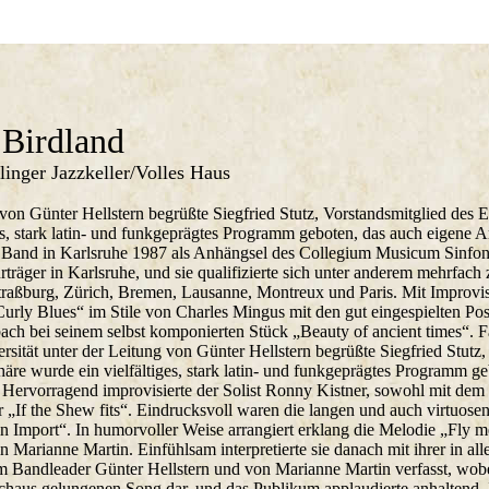
 Birdland
linger Jazzkeller/Volles Haus
von Günter Hellstern begrüßte Siegfried Stutz, Vorstandsmitglied des Et
ges, stark latin- und funkgeprägtes Programm geboten, das auch eigen
g Band in Karlsruhe 1987 als Anhängsel des Collegium Musicum Sinfoni
rträger in Karlsruhe, und sie qualifizierte sich unter anderem mehrfach 
 Straßburg, Zürich, Bremen, Lausanne, Montreux und Paris. Mit Improv
„Curly Blues“ im Stile von Charles Mingus mit den gut eingespielten 
ch bei seinem selbst komponierten Stück „Beauty of ancient times“. Fa
tät unter der Leitung von Günter Hellstern begrüßte Siegfried Stutz, 
sphäre wurde ein vielfältiges, stark latin- und funkgeprägtes Program
...] Hervorragend improvisierte der Solist Ronny Kistner, sowohl mit d
r „If the Shew fits“. Eindrucksvoll waren die langen und auch virtuo
 Import“. In humorvoller Weise arrangiert erklang die Melodie „Fly 
n Marianne Martin. Einfühlsam interpretierte sie danach mit ihrer in
 Bandleader Günter Hellstern und von Marianne Martin verfasst, wobei
chaus gelungenen Song dar, und das Publikum applaudierte anhaltend. 