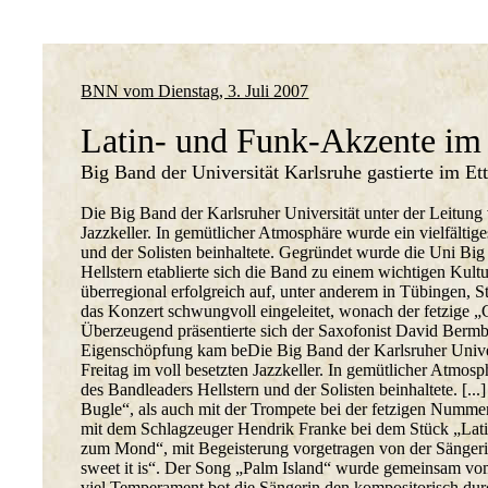
BNN vom Dienstag, 3. Juli 2007
Latin- und Funk-Akzente im
Big Band der Universität Karlsruhe gastierte im Ett
Die Big Band der Karlsruher Universität unter der Leitung 
Jazzkeller. In gemütlicher Atmosphäre wurde ein vielfälti
und der Solisten beinhaltete. Gegründet wurde die Uni Bi
Hellstern etablierte sich die Band zu einem wichtigen Kultu
überregional erfolgreich auf, unter anderem in Tübingen,
das Konzert schwungvoll eingeleitet, wonach der fetzige 
Überzeugend präsentierte sich der Saxofonist David Bermba
Eigenschöpfung kam beDie Big Band der Karlsruher Universi
Freitag im voll besetzten Jazzkeller. In gemütlicher Atmo
des Bandleaders Hellstern und der Solisten beinhaltete. [
Bugle“, als auch mit der Trompete bei der fetzigen Numme
mit dem Schlagzeuger Hendrik Franke bei dem Stück „Latin
zum Mond“, mit Begeisterung vorgetragen von der Sängeri
sweet it is“. Der Song „Palm Island“ wurde gemeinsam vom
viel Temperament bot die Sängerin den kompositorisch dur