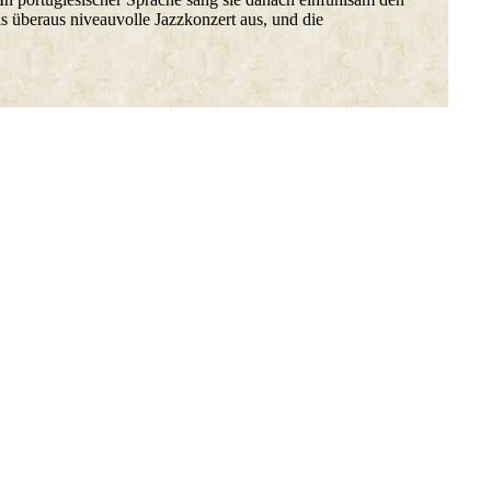
s überaus niveauvolle Jazzkonzert aus, und die