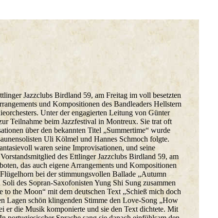
tlinger Jazzclubs Birdland 59, am Freitag im voll besetzten
e Arrangements und Kompositionen des Bandleaders Hellstern
eorchesters. Unter der engagierten Leitung von Günter
zur Teilnahme beim Jazzfestival in Montreux. Sie trat oft
isationen über den bekannten Titel „Summertime“ wurde
Posaunensolisten Uli Kölmel und Hannes Schmoch folgte.
ntasievoll waren seine Improvisationen, und seine
Vorstandsmitglied des Ettlinger Jazzclubs Birdland 59, am
m geboten, das auch eigene Arrangements und Kompositionen
em Flügelhorn bei der stimmungsvollen Ballade „Autumn
sen Soli des Sopran-Saxofonisten Yung Shi Sung zusammen
me to the Moon“ mit dem deutschen Text „Schieß mich doch
 allen Lagen schön klingenden Stimme den Love-Song „How
 er die Musik komponierte und sie den Text dichtete. Mit
In portugiesischer Sprache sang sie danach einfühlsam den