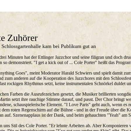
te Zuhörer
r Schlossgartenhalle kam bei Publikum gut an
ei Minuten hat der Ettlinger Jazzchor und seine filigran und doch druc
so demonstriert. "I get a kick out of ... Cole Porter" heißt das Progra
: Anything Goes", meint Moderator Harald Schwiers und spielt damit z
d zum anderen auf die Kooperation des Jazzchores mit den Schlossfest
fast rockigen Rhythmus setzt, keine instrumentalen Schnörkel duldet 
hen Farben die Ausrufezeichen gesetzt, die Musiker brillierten songdie
rtin setzt ihre rauchige Stimme darauf, und passt. Der Chor bringt 
ndene, schauspielerische Element. "I Love Paris" geht auch, wenn es re
t dem roten Regenschirm auf die Bühne - und in der Freude über die Ko
an auf. Szenenapplaus ist der Dank, und beim gehauchten "Yeah" am Sch
n uns Stil des Cole Porter. "Er lehnte Arbeiten ab. Aber Komponieren 
in. Die es beispielsweise von "I´ve got you under my Skin" gibt. Das