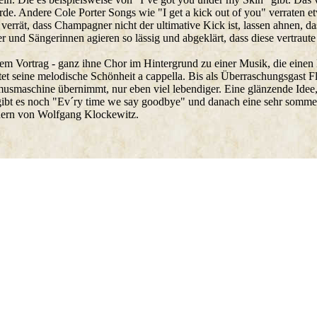
rde. Andere Cole Porter Songs wie "I get a kick out of you" verraten 
errät, dass Champagner nicht der ultimative Kick ist, lassen ahnen, dass
er und Sängerinnen agieren so lässig und abgeklärt, dass diese vertraut
lichem Vortrag - ganz ihne Chor im Hintergrund zu einer Musik, die ei
tet seine melodische Schönheit a cappella. Bis als Überraschungsgast
musmaschine übernimmt, nur eben viel lebendiger. Eine glänzende Idee, 
 gibt es noch "Ev´ry time we say goodbye" und danach eine sehr somm
ondern von Wolfgang Klockewitz.