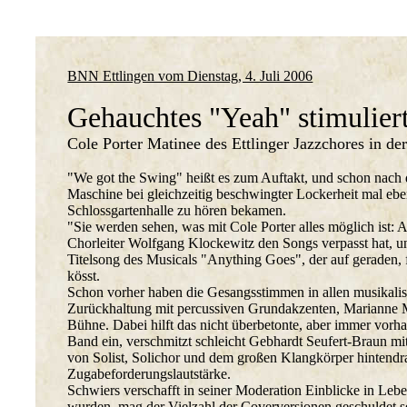
BNN Ettlingen vom Dienstag, 4. Juli 2006
Gehauchtes "Yeah" stimulier
Cole Porter Matinee des Ettlinger Jazzchores in de
"We got the Swing" heißt es zum Auftakt, und schon nach dr
Maschine bei gleichzeitig beschwingter Lockerheit mal eben 
Schlossgartenhalle zu hören bekamen.
"Sie werden sehen, was mit Cole Porter alles möglich ist
Chorleiter Wolfgang Klockewitz den Songs verpasst hat, un
Titelsong des Musicals "Anything Goes", der auf geraden, 
kösst.
Schon vorher haben die Gesangsstimmen in allen musikalisc
Zurückhaltung mit percussiven Grundakzenten, Marianne Ma
Bühne. Dabei hilft das nicht überbetonte, aber immer vorha
Band ein, verschmitzt schleicht Gebhardt Seufert-Braun mi
von Solist, Solichor und dem großen Klangkörper hintendr
Zugabeforderungslautstärke.
Schwiers verschafft in seiner Moderation Einblicke in Lebe
wurden, mag der Vielzahl der Coverversionen geschuldet se