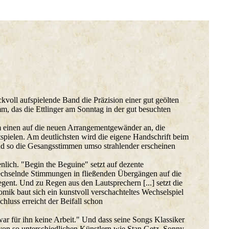
kvoll aufspielende Band die Präzision einer gut geölten
mm, das die Ettlinger am Sonntag in der gut besuchten
um einen auf die neuen Arrangementgewänder an, die
spielen. Am deutlichsten wird die eigene Handschrift beim
und so die Gesangsstimmen umso strahlender erscheinen
nlich. "Begin the Beguine" setzt auf dezente
wechselnde Stimmungen in fließenden Übergängen auf die
gent. Und zu Regen aus den Lautsprechern [...] setzt die
mik baut sich ein kunstvoll verschachteltes Wechselspiel
luss erreicht der Beifall schon
war für ihn keine Arbeit." Und dass seine Songs Klassiker
 von so unterschiedlichen Künstlern wie Stan Getz, Sonny